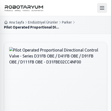
Ana içeriğe geç
Ana 
Ana Sayfa
Endüstriyel Ürünler
Parker
Pilot Operated Proportional Di...