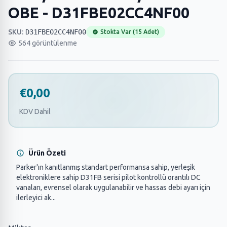
OBE - D31FBE02CC4NF00
SKU:
D31FBE02CC4NF00
Stokta Var (15 Adet)
564 görüntülenme
€0,00
KDV Dahil
Ürün Özeti
Parker'ın kanıtlanmış standart performansa sahip, yerleşik
elektroniklere sahip D31FB serisi pilot kontrollü orantılı DC
vanaları, evrensel olarak uygulanabilir ve hassas debi ayarı için
ilerleyici ak...