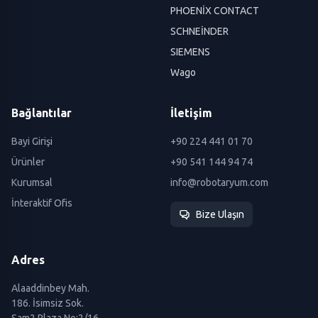
PHOENİX CONTACT
SCHNEİNDER
SIEMENS
Wago
Bağlantılar
İletişim
Bayi Girişi
+90 224 441 01 70
Ürünler
+90 541 144 94 74
Kurumsal
info@robotaryum.com
İnteraktif Ofis
Bize Ulaşın
Adres
Alaaddinbey Mah.
186. İsimsiz Sok.