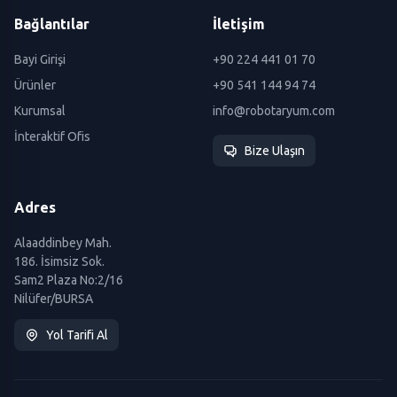
Bağlantılar
İletişim
Bayi Girişi
+90 224 441 01 70
Ürünler
+90 541 144 94 74
Kurumsal
info@robotaryum.com
İnteraktif Ofis
Bize Ulaşın
Adres
Alaaddinbey Mah.
186. İsimsiz Sok.
Sam2 Plaza No:2/16
Nilüfer/BURSA
Yol Tarifi Al