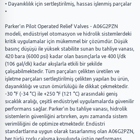
• Dayanıklılık için sertleştirilmiş, hassas işlenmiş parçalar
•
Parker'ın Pilot Operated Relief Valves - A06G2PZN
modeli, endüstriyel otomasyon ve hidrolik sistemlerdeki
kritik uygulamalar için mükemmel bir çözümdür. Düşük
basınç düşüşü ile yüksek stabilite sunan bu tahliye vanası,
420 bara (6000 psi) kadar olan basınçlarla ve 400 l/dk
(106 gal/dk) kadar akışlarla etkili bir şekilde
çalışabilmektedir. Tüm parçaları çelikten üretilen ve
işletme parçaları sertleştirilmiş çelikten yapılan bu ürün,
dayanıklılığı ve uzun ömürlülüğü ile dikkat çekmektedir.
-30 °F (-34 °C) ile +250 °F (121 °C) arasındaki geniş
sıcaklık aralığı, çeşitli endüstriyel uygulamalarda güvenilir
performans sağlar. Parker’ın bu tahliye vanası, hidrolik
sistemlerin güvenliğini artırırken, aynı zamanda sistem
verimliliğini de optimize etmektedir. Endüstri
standartlarına uygun olarak tasarlanmış olan A06G2PZN,
her türlü zorlu çalışma koşulunda üstün performans