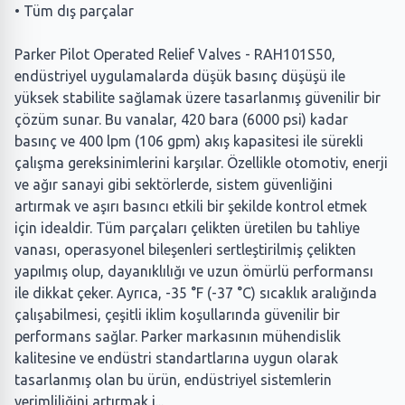
• Tüm dış parçalar
Parker Pilot Operated Relief Valves - RAH101S50,
endüstriyel uygulamalarda düşük basınç düşüşü ile
yüksek stabilite sağlamak üzere tasarlanmış güvenilir bir
çözüm sunar. Bu vanalar, 420 bara (6000 psi) kadar
basınç ve 400 lpm (106 gpm) akış kapasitesi ile sürekli
çalışma gereksinimlerini karşılar. Özellikle otomotiv, enerji
ve ağır sanayi gibi sektörlerde, sistem güvenliğini
artırmak ve aşırı basıncı etkili bir şekilde kontrol etmek
için idealdir. Tüm parçaları çelikten üretilen bu tahliye
vanası, operasyonel bileşenleri sertleştirilmiş çelikten
yapılmış olup, dayanıklılığı ve uzun ömürlü performansı
ile dikkat çeker. Ayrıca, -35 °F (-37 °C) sıcaklık aralığında
çalışabilmesi, çeşitli iklim koşullarında güvenilir bir
performans sağlar. Parker markasının mühendislik
kalitesine ve endüstri standartlarına uygun olarak
tasarlanmış olan bu ürün, endüstriyel sistemlerin
verimliliğini artırmak i...