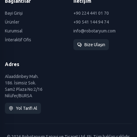
Bağlantılar
İletişim
Bayi Girişi
+90 224 441 01 70
Ürünler
+90 541 144 94 74
Kurumsal
info@robotaryum.com
İnteraktif Ofis
Bize Ulaşın
Adres
Alaaddinbey Mah.
186. İsimsiz Sok.
Sam2 Plaza No:2/16
Nilüfer/BURSA
Yol Tarifi Al
© 2026 Robotaryum Sanayi ve Ticaret Ltd. Şti. Tüm hakları saklıdır.