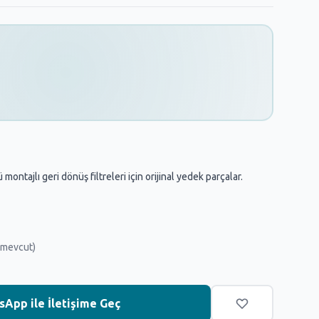
ntajlı geri dönüş filtreleri için orijinal yedek parçalar.
 mevcut)
App ile İletişime Geç