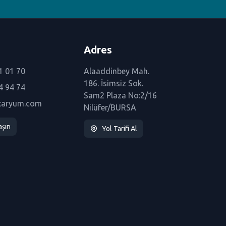
Adres
1 01 70
Alaaddinbey Mah.
186. İsimsiz Sok.
4 94 74
Sam2 Plaza No:2/16
taryum.com
Nilüfer/BURSA
aşın
Yol Tarifi Al