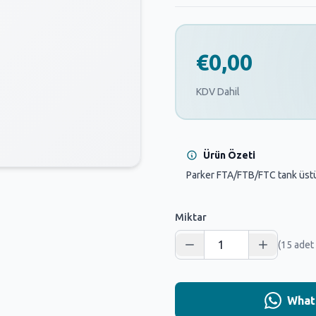
€0,00
KDV Dahil
Ürün Özeti
Parker FTA/FTB/FTC tank üstü mo
Miktar
(15 adet
Whats