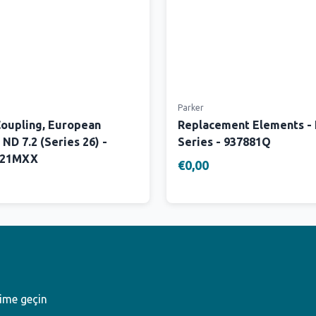
Parker
Coupling, European
Replacement Elements -
 ND 7.2 (Series 26) -
Series - 937881Q
W21MXX
€0,00
şime geçin