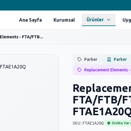
Ürünler
Ana Sayfa
Kurumsal
Uyg
Elements - FTA/FTB...
Parker
Parker
Replacement Elements -
Replacemen
FTA/FTB/FT
FTAE1A20
SKU:
FTAE1A20Q
Stokta Var 