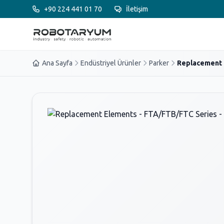
Ana içeriğe geç
+90 224 441 01 70
İletişim
Ana Sayfa
Endüstriyel Ürünler
Parker
Replacement 