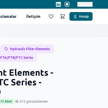
Türkçe
ulamalar
İletişim
Hesap
Favoriler
Sepet
Hydraulic Filter Elements
 FTA/FTB/FTC Series
t Elements -
C Series -
Q
613 görüntülenme
(15 Adet)