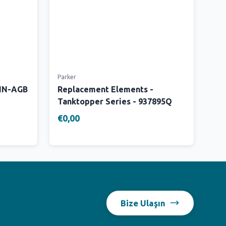
Parker
 IN-AGB
Replacement Elements -
Tanktopper Series - 937895Q
€0,00
Bize Ulaşın