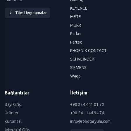
KEYENCE
Tüm Uygulamalar
METE
MURR
Parker
Partex
PHOENİX CONTACT
SCHNEİNDER
SIEMENS
Wago
Bağlantılar
İletişim
Bayi Girişi
+90 224 441 01 70
Ürünler
+90 541 144 94 74
Kurumsal
info@robotaryum.com
İnteraktif Ofis