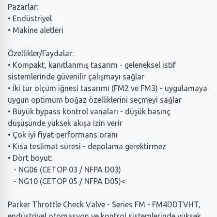
Pazarlar:
• Endüstriyel
• Makine aletleri
Özellikler/Faydalar:
• Kompakt, kanıtlanmış tasarım - geleneksel istif
sistemlerinde güvenilir çalışmayı sağlar
• İki tür ölçüm iğnesi tasarımı (FM2 ve FM3) - uygulamaya
uygun optimum boğaz özelliklerini seçmeyi sağlar
• Büyük bypass kontrol vanaları - düşük basınç
düşüşünde yüksek akışa izin verir
• Çok iyi fiyat-performans oranı
• Kısa teslimat süresi - depolama gerektirmez
• Dört boyut:
- NG06 (CETOP 03 / NFPA D03)
- NG10 (CETOP 05 / NFPA D05)<
Parker Throttle Check Valve - Series FM - FM4DDTVHT,
endüstriyel otomasyon ve kontrol sistemlerinde yüksek