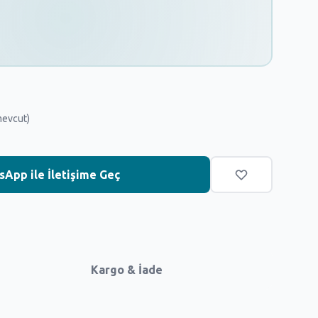
mevcut)
App ile İletişime Geç
Kargo & İade