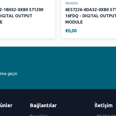
SIEMENS
2-1BH32-0XB0 S71200
6ES7226-6DA32-0XB0 S7
IGITAL OUTPUT
16FDQ - DIGITAL OUTPU
E
MODULE
€0,00
şime geçin
ünler
Bağlantılar
İletişim