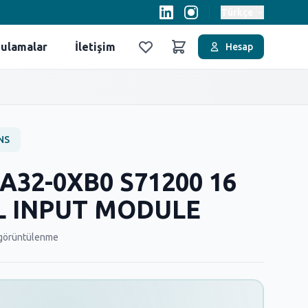
Türkçe
ulamalar
İletişim
Hesap
Favoriler
Sepet
NS
A32-0XB0 S71200 16
AL INPUT MODULE
görüntülenme