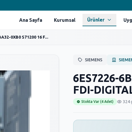
Ürünler
Ana Sayfa
Kurumsal
Uyg
A32-0XB0 S71200 16 F...
SIEMENS
SIEME
6ES7226-6B
FDI-DIGIT
324 
Stokta Var (4 Adet)