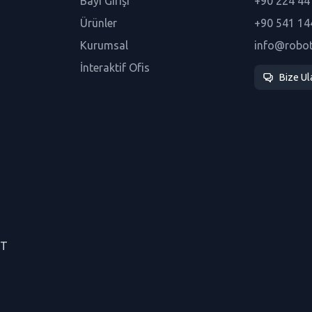
Bayi Girişi
+90 224 44
Ürünler
+90 541 14
Kurumsal
info@robo
İnteraktif Ofis
Bize Ul
CT