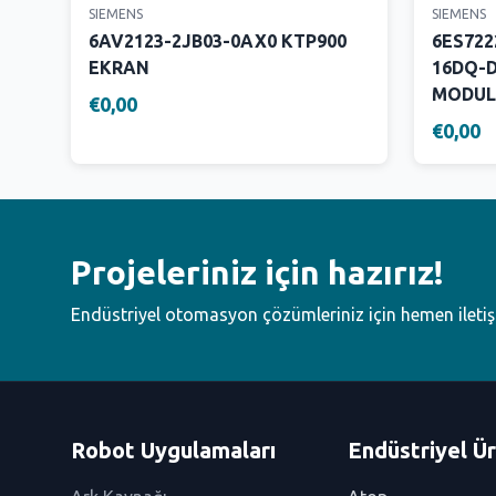
SIEMENS
SIEMENS
6AV2123-2JB03-0AX0 KTP900
6ES722
EKRAN
16DQ-D
MODUL
€0,00
€0,00
Projeleriniz için hazırız!
Endüstriyel otomasyon çözümleriniz için hemen ileti
Robot Uygulamaları
Endüstriyel Ür