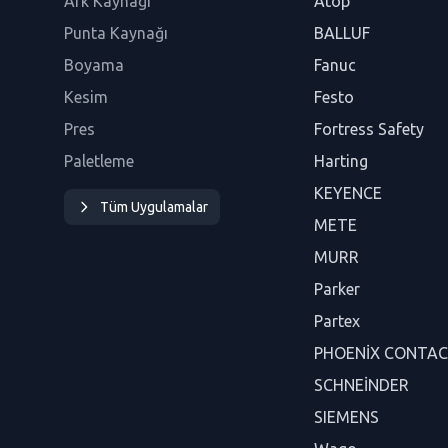
Ark Kaynağı
Atop
Punta Kaynağı
BALLUF
Boyama
Fanuc
Kesim
Festo
Pres
Fortress Safety
Paletleme
Harting
KEYENCE
Tüm Uygulamalar
METE
MURR
Parker
Partex
PHOENİX CONTA
SCHNEİNDER
SIEMENS