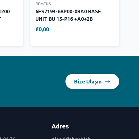
SIEMENS
1200
6ES7193-6BP00-0BA0 BASE
T
UNIT BU 15-P16 +A0+2B
€0,00
Bize Ulaşın
Adres