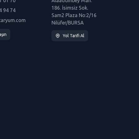
1 01 70
Alaaddinbey Mah.
186. İsimsiz Sok.
4 94 74
Sam2 Plaza No:2/16
taryum.com
Nilüfer/BURSA
aşın
Yol Tarifi Al