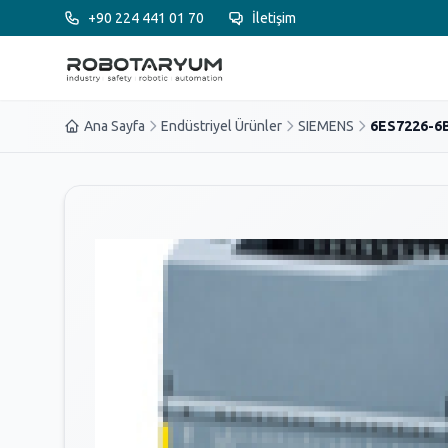
Ana içeriğe geç
+90 224 441 01 70
İletişim
Ana Sayfa
Endüstriyel Ürünler
SIEMENS
6ES7226-6B