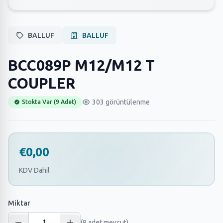
BALLUF
BALLUF
BCC089P M12/M12 T
COUPLER
303 görüntülenme
Stokta Var (9 Adet)
€0,00
KDV Dahil
Miktar
(9 adet mevcut)