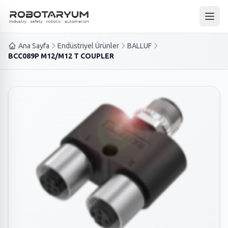
Ana içeriğe geç
Ana 
Ana Sayfa
Endüstriyel Ürünler
BALLUF
BCC089P M12/M12 T COUPLER