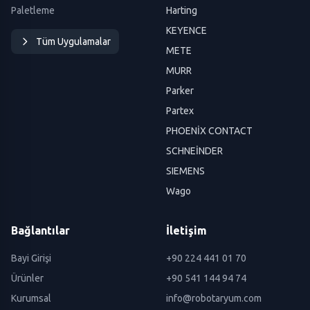
Paletleme
Harting
KEYENCE
Tüm Uygulamalar
METE
MURR
Parker
Partex
PHOENİX CONTACT
SCHNEİNDER
SIEMENS
Wago
Bağlantılar
İletişim
Bayi Girişi
+90 224 441 01 70
Ürünler
+90 541 144 94 74
Kurumsal
info@robotaryum.com