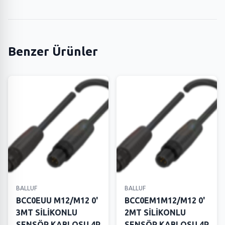
Benzer Ürünler
BALLUF
BALLUF
BCC0EUU M12/M12 0'
BCC0EM1M12/M12 0'
3MT SİLİKONLU
2MT SİLİKONLU
SENSÖR KABLOSU 4P
SENSÖR KABLOSU 4P