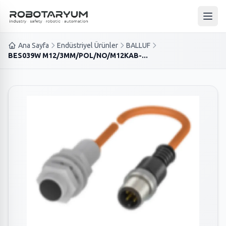
Ana içeriğe geç
Ana 
Ana Sayfa
Endüstriyel Ürünler
BALLUF
BES039W M12/3MM/POL/NO/M12KAB-...