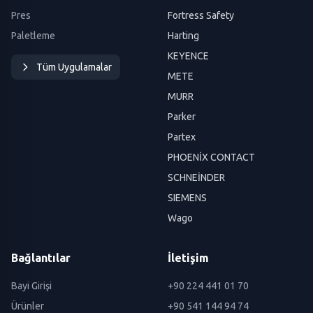
Pres
Fortress Safety
Paletleme
Harting
KEYENCE
Tüm Uygulamalar
METE
MURR
Parker
Partex
PHOENİX CONTACT
SCHNEİNDER
SIEMENS
Wago
Bağlantılar
İletişim
Bayi Girişi
+90 224 441 01 70
Ürünler
+90 541 144 94 74