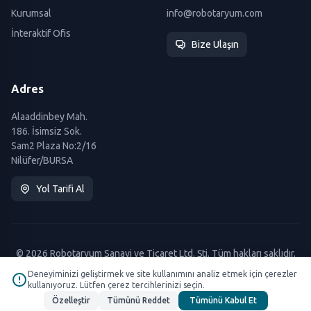
Kurumsal
info@robotaryum.com
İnteraktif Ofis
Bize Ulaşın
Adres
Alaaddinbey Mah.
186. İsimsiz Sok.
Sam2 Plaza No:2/16
Nilüfer/BURSA
Yol Tarifi Al
© 2026 Robotaryum Sanayi ve Ticaret Ltd. Şti. Tüm hakları saklıdır.
Deneyiminizi geliştirmek ve site kullanımını analiz etmek için çerezler
kullanıyoruz. Lütfen çerez tercihlerinizi seçin.
Özelleştir
Tümünü Reddet
Tümünü Kabul Et