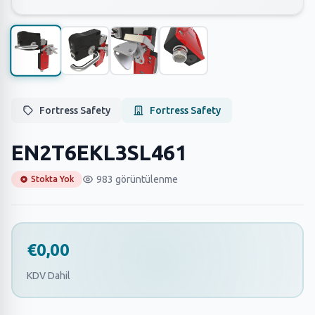
Fortress Safety
Fortress Safety
EN2T6EKL3SL461
983 görüntülenme
Stokta Yok
€0,00
KDV Dahil