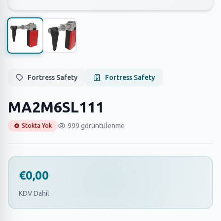
Fortress Safety
Fortress Safety
MA2M6SL111
999 görüntülenme
Stokta Yok
€0,00
KDV Dahil