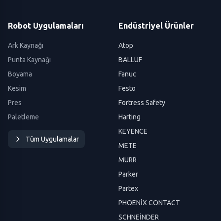
Robot Uygulamaları
Endüstriyel Ürünler
Ark Kaynağı
Atop
Punta Kaynağı
BALLUF
Boyama
Fanuc
Kesim
Festo
Pres
Fortress Safety
Paletleme
Harting
KEYENCE
Tüm Uygulamalar
METE
MURR
Parker
Partex
PHOENİX CONTACT
SCHNEİNDER