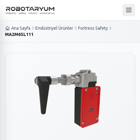
Ana içeriğe geç
Ana 
Ana Sayfa
Endüstriyel Ürünler
Fortress Safety
MA2M6SL111