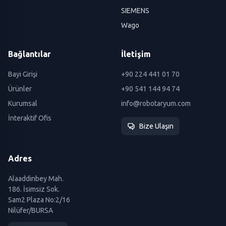
SIEMENS
Wago
Bağlantılar
İletişim
Bayi Girişi
+90 224 441 01 70
Ürünler
+90 541 144 94 74
Kurumsal
info@robotaryum.com
İnteraktif Ofis
Bize Ulaşın
Adres
Alaaddinbey Mah.
186. İsimsiz Sok.
Sam2 Plaza No:2/16
Nilüfer/BURSA