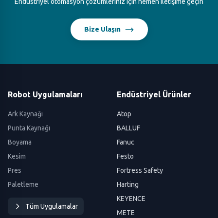
Endüstriyel otomasyon çözümleriniz için hemen iletişime geçin
Bize Ulaşın
Robot Uygulamaları
Endüstriyel Ürünler
Ark Kaynağı
Atop
Punta Kaynağı
BALLUF
Boyama
Fanuc
Kesim
Festo
Pres
Fortress Safety
Paletleme
Harting
KEYENCE
Tüm Uygulamalar
METE