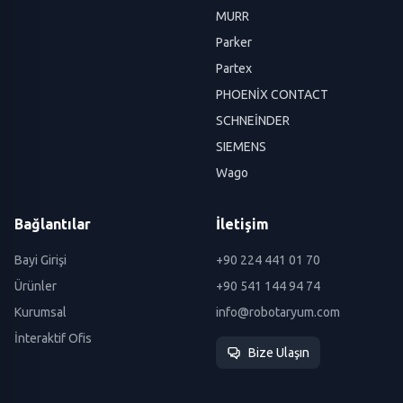
MURR
Parker
Partex
PHOENİX CONTACT
SCHNEİNDER
SIEMENS
Wago
Bağlantılar
İletişim
Bayi Girişi
+90 224 441 01 70
Ürünler
+90 541 144 94 74
Kurumsal
info@robotaryum.com
İnteraktif Ofis
Bize Ulaşın