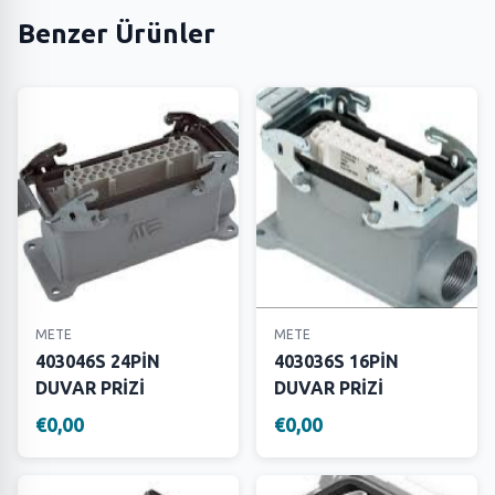
Benzer Ürünler
METE
METE
403046S 24PİN
403036S 16PİN
DUVAR PRİZİ
DUVAR PRİZİ
€0,00
€0,00