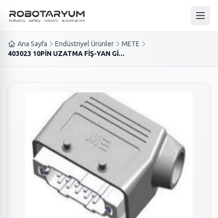
Ana içeriğe geç
Ana 
Ana Sayfa
Endüstriyel Ürünler
METE
403023 10PİN UZATMA FİŞ-YAN Gİ...