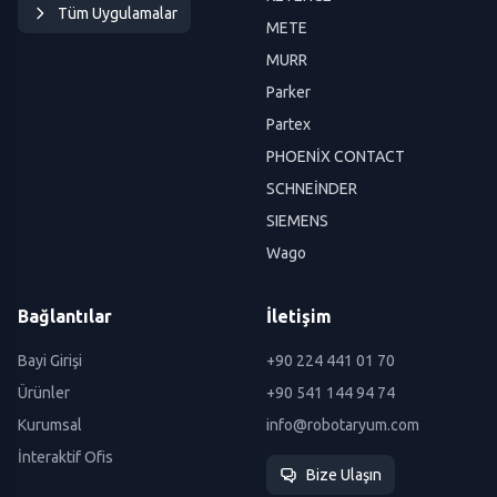
Tüm Uygulamalar
METE
MURR
Parker
Partex
PHOENİX CONTACT
SCHNEİNDER
SIEMENS
Wago
Bağlantılar
İletişim
Bayi Girişi
+90 224 441 01 70
Ürünler
+90 541 144 94 74
Kurumsal
info@robotaryum.com
İnteraktif Ofis
Bize Ulaşın