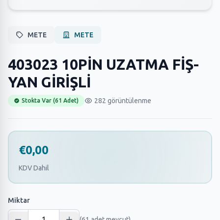
METE
METE
403023 10PİN UZATMA FİŞ-
YAN GİRİŞLİ
282 görüntülenme
Stokta Var (61 Adet)
€0,00
KDV Dahil
Miktar
(61 adet mevcut)