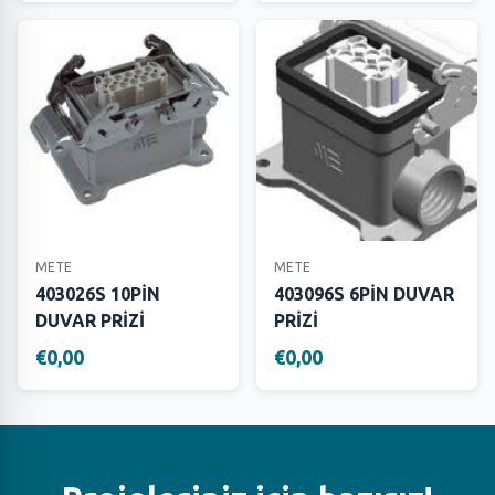
METE
METE
403026S 10PİN
403096S 6PİN DUVAR
DUVAR PRİZİ
PRİZİ
€0,00
€0,00