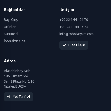
Bağlantılar
İletişim
Bayi Girişi
+90 224 441 01 70
Ürünler
+90 541 144 94 74
Kurumsal
info@robotaryum.com
İnteraktif Ofis
Bize Ulaşın
Adres
Alaaddinbey Mah.
186. İsimsiz Sok.
Sam2 Plaza No:2/16
Nilüfer/BURSA
Yol Tarifi Al