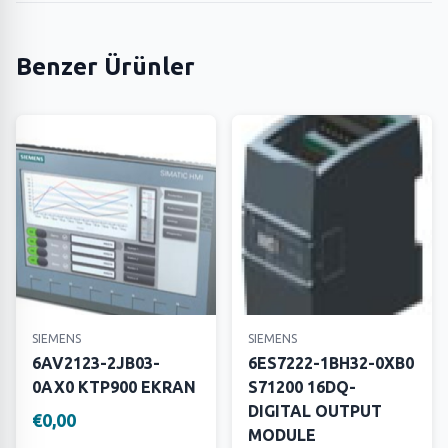
Benzer Ürünler
SIEMENS
SIEMENS
6AV2123-2JB03-
6ES7222-1BH32-0XB0
0AX0 KTP900 EKRAN
S71200 16DQ-
DIGITAL OUTPUT
€0,00
MODULE