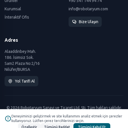
Ürünler
+90 541 144 94 74
Kurumsal
info@robotaryum.com
İnteraktif Ofis
Bize Ulaşın
Adres
Alaaddinbey Mah.
186. İsimsiz Sok.
Sam2 Plaza No:2/16
Nilüfer/BURSA
Yol Tarifi Al
© 2026 Robotaryum Sanayi ve Ticaret Ltd. Şti. Tüm hakları saklıdır.
Deneyiminizi geliştirmek ve site kullanımını analiz etmek için çerezler
kullanıyoruz. Lütfen çerez tercihlerinizi seçin.
Özelleştir
Tümünü Reddet
Tümünü Kabul Et