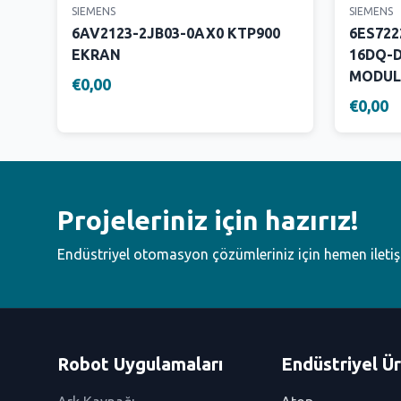
SIEMENS
SIEMENS
6AV2123-2JB03-0AX0 KTP900
6ES722
EKRAN
16DQ-D
MODUL
€0,00
€0,00
Projeleriniz için hazırız!
Endüstriyel otomasyon çözümleriniz için hemen ileti
Robot Uygulamaları
Endüstriyel Ür