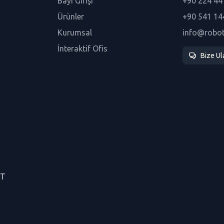
Bayi Girişi
+90 224 44
Ürünler
+90 541 14
Kurumsal
info@robo
İnteraktif Ofis
Bize Ul
CT