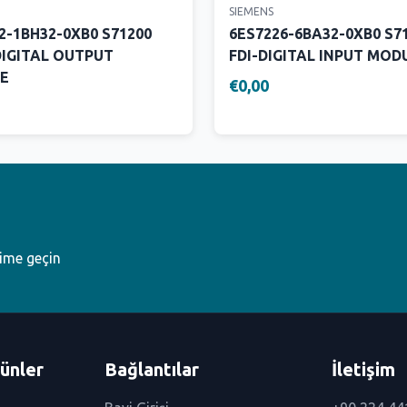
SIEMENS
2-1BH32-0XB0 S71200
6ES7226-6BA32-0XB0 S71
IGITAL OUTPUT
FDI-DIGITAL INPUT MOD
E
€0,00
şime geçin
ünler
Bağlantılar
İletişim