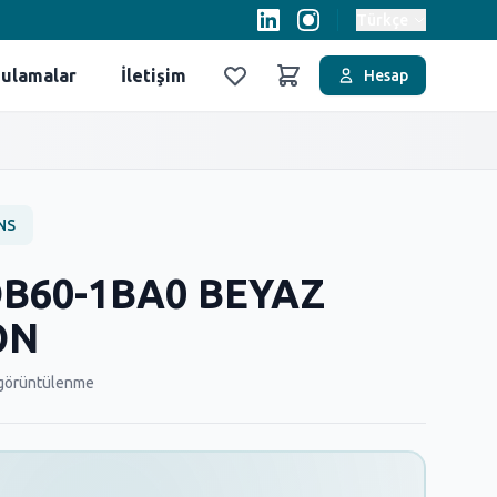
Türkçe
ulamalar
İletişim
Hesap
Favoriler
Sepet
NS
DB60-1BA0 BEYAZ
ON
görüntülenme