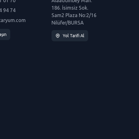
1 01 70
Alaaddinbey Mah.
186. İsimsiz Sok.
4 94 74
Sam2 Plaza No:2/16
taryum.com
Nilüfer/BURSA
aşın
Yol Tarifi Al