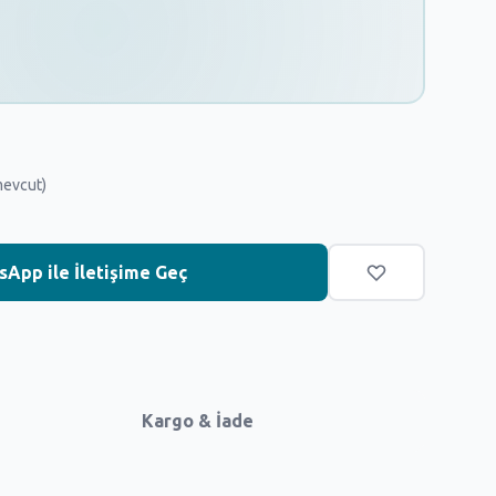
mevcut)
App ile İletişime Geç
Kargo & İade