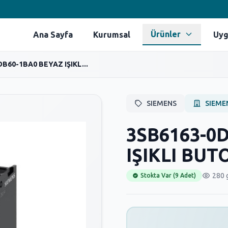
Ürünler
Ana Sayfa
Kurumsal
Uyg
B60-1BA0 BEYAZ IŞIKL...
SIEMENS
SIEME
3SB6163-0
IŞIKLI BUT
280 
Stokta Var (9 Adet)