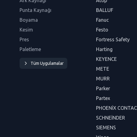
Ark Kaynağı
Atop
Punta Kaynağı
BALLUF
Boyama
Fanuc
Kesim
Festo
Pres
Fortress Safety
Paletleme
Harting
KEYENCE
Tüm Uygulamalar
METE
MURR
Parker
Partex
PHOENİX CONTA
SCHNEİNDER
SIEMENS