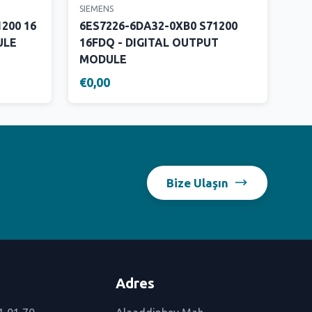
SIEMENS
200 16
6ES7226-6DA32-0XB0 S71200
ULE
16FDQ - DIGITAL OUTPUT
MODULE
€0,00
Bize Ulaşın
Adres