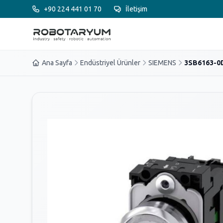
Ana içeriğe geç
+90 224 441 01 70
İletişim
Ana Sayfa
Endüstriyel Ürünler
SIEMENS
3SB6163-0D