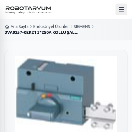
Ana içeriğe geç
Ana 
Ana Sayfa
Endüstriyel Ürünler
SIEMENS
3VA9257-0EK21 3*250A KOLLU ŞAL...