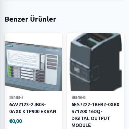
Benzer Ürünler
SIEMENS
SIEMENS
6AV2123-2JB03-
6ES7222-1BH32-0XB0
0AX0 KTP900 EKRAN
S71200 16DQ-
DIGITAL OUTPUT
€0,00
MODULE