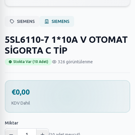
SIEMENS
SIEMENS
5SL6110-7 1*10A V OTOMAT
SİGORTA C TİP
326 görüntülenme
Stokta Var (10 Adet)
€0,00
KDV Dahil
Miktar
(10 adet mevcut)