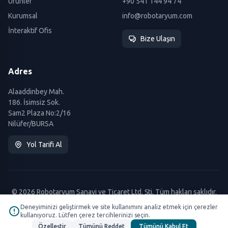
Ürünler
+90 541 144 94 74
Kurumsal
info@robotaryum.com
İnteraktif Ofis
Bize Ulaşın
Adres
Alaaddinbey Mah.
186. İsimsiz Sok.
Sam2 Plaza No:2/16
Nilüfer/BURSA
Yol Tarifi Al
© 2026 Robotaryum Sanayi ve Ticaret Ltd. Şti. Tüm hakları saklıdır.
Deneyiminizi geliştirmek ve site kullanımını analiz etmek için çerezler
kullanıyoruz. Lütfen çerez tercihlerinizi seçin.
Özelleştir
Tümünü Reddet
Tümünü Kabul Et