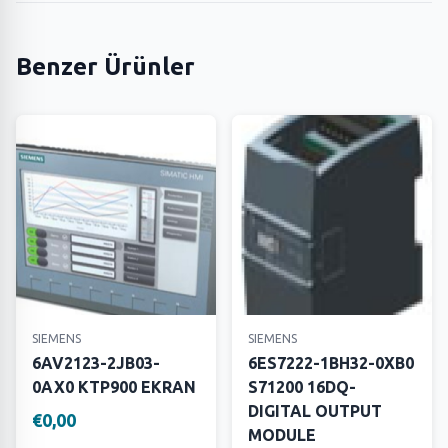
Benzer Ürünler
SIEMENS
SIEMENS
6AV2123-2JB03-
6ES7222-1BH32-0XB0
0AX0 KTP900 EKRAN
S71200 16DQ-
DIGITAL OUTPUT
€0,00
MODULE