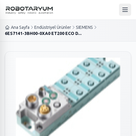
Ana içeriğe geç
Ana 
Ana Sayfa
Endüstriyel Ürünler
SIEMENS
6ES7141-3BH00-0XA0 ET200 ECO D...