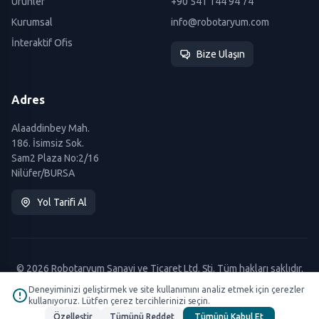
Ürünler
+90 541 144 94 74
Kurumsal
info@robotaryum.com
İnteraktif Ofis
Bize Ulaşın
Adres
Alaaddinbey Mah.
186. İsimsiz Sok.
Sam2 Plaza No:2/16
Nilüfer/BURSA
Yol Tarifi Al
© 2026 Robotaryum Sanayi ve Ticaret Ltd. Şti. Tüm hakları saklıdır.
Deneyiminizi geliştirmek ve site kullanımını analiz etmek için çerezler
kullanıyoruz. Lütfen çerez tercihlerinizi seçin.
Özelleştir
Tümünü Reddet
Tümünü Kabul Et