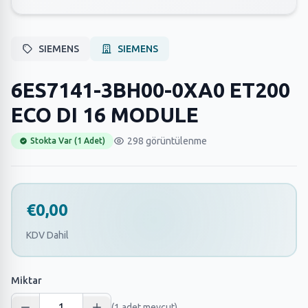
SIEMENS
SIEMENS
6ES7141-3BH00-0XA0 ET200
ECO DI 16 MODULE
298 görüntülenme
Stokta Var (1 Adet)
€0,00
KDV Dahil
Miktar
(1 adet mevcut)