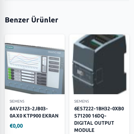
Benzer Ürünler
SIEMENS
SIEMENS
6AV2123-2JB03-
6ES7222-1BH32-0XB0
0AX0 KTP900 EKRAN
S71200 16DQ-
DIGITAL OUTPUT
€0,00
MODULE