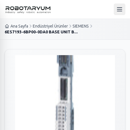
Ana içeriğe geç
Ana 
Ana Sayfa
Endüstriyel Ürünler
SIEMENS
6ES7193-6BP00-0DA0 BASE UNIT B...