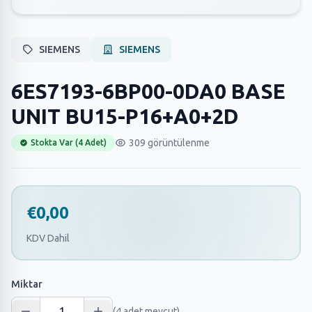
SIEMENS
SIEMENS
6ES7193-6BP00-0DA0 BASE
UNIT BU15-P16+A0+2D
309 görüntülenme
Stokta Var (4 Adet)
€0,00
KDV Dahil
Miktar
(4 adet mevcut)