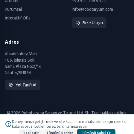
Ürünler
+90 541 144 94 74
Kurumsal
info@robotaryum.com
İnteraktif Ofis
Bize Ulaşın
Adres
Alaaddinbey Mah.
186. İsimsiz Sok.
Sam2 Plaza No:2/16
Nilüfer/BURSA
Yol Tarifi Al
© 2026 Robotaryum Sanayi ve Ticaret Ltd. Şti. Tüm hakları saklıdır.
Deneyiminizi geliştirmek ve site kullanımını analiz etmek için çerezler
kullanıyoruz. Lütfen çerez tercihlerinizi seçin.
Özelleştir
Tümünü Reddet
Tümünü Kabul Et