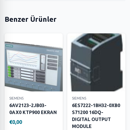
Benzer Ürünler
SIEMENS
SIEMENS
6AV2123-2JB03-
6ES7222-1BH32-0XB0
0AX0 KTP900 EKRAN
S71200 16DQ-
DIGITAL OUTPUT
€0,00
MODULE